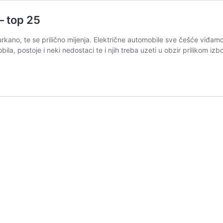
 – top 25
zburkano, te se prilično mijenja. Električne automobile sve češće viđam
ila, postoje i neki nedostaci te i njih treba uzeti u obzir prilikom i