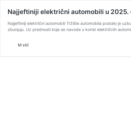
Najjeftiniji električni automobili u 2025.
Najjeftiniji električni automobili Tržište automobila postalo je u
zbunjuju. Uz prednosti koje se navode u korist električnih automob
M stil