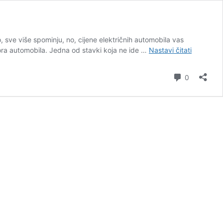
o, sve više spominju, no, cijene električnih automobila vas
Najjeftiniji
zbora automobila. Jedna od stavki koja ne ide …
Nastavi čitati
električni
automobil
komentar
0
u
2025.
–
top
25