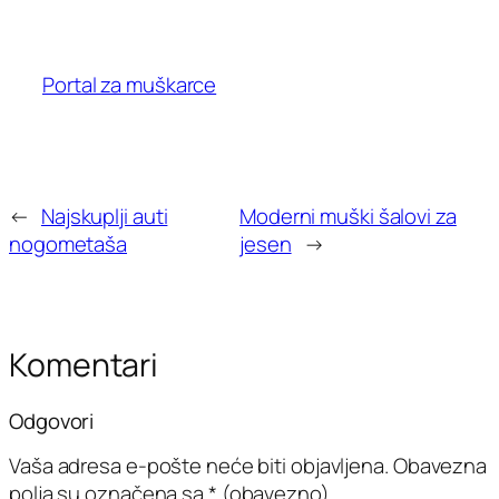
Portal za muškarce
←
Najskuplji auti
Moderni muški šalovi za
nogometaša
jesen
→
Komentari
Odgovori
Vaša adresa e-pošte neće biti objavljena.
Obavezna
polja su označena sa
* (obavezno)