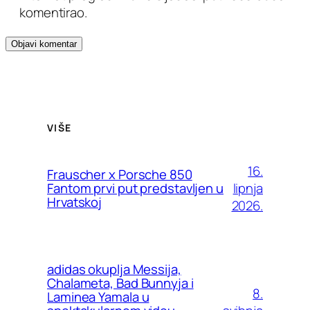
komentirao.
VIŠE
16.
Frauscher x Porsche 850
lipnja
Fantom prvi put predstavljen u
Hrvatskoj
2026.
adidas okuplja Messija,
Chalameta, Bad Bunnyja i
8.
Laminea Yamala u