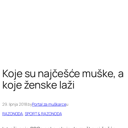
Koje su najčešće muške, a
koje ženske laži
29. lipnja 2018.
by
Portal za muškarce
u
RAZONODA
, 
SPORT & RAZONODA