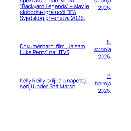
svibnja
spektakularnom videu
“Backyard Legends” – slavlje
2026.
slobodne igre uoči FIFA
Svjetskog prvenstva 2026.
8.
Dokumentarni film „Ja sam
svibnja
Luke Perry“ na HTV3
2026.
2.
Kelly Reilly briljira u napetoj
travnja
seriji Under Salt Marsh
2026.