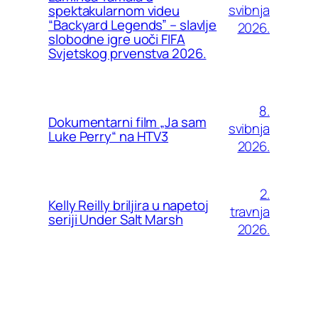
svibnja
spektakularnom videu
“Backyard Legends” – slavlje
2026.
slobodne igre uoči FIFA
Svjetskog prvenstva 2026.
8.
Dokumentarni film „Ja sam
svibnja
Luke Perry“ na HTV3
2026.
2.
Kelly Reilly briljira u napetoj
travnja
seriji Under Salt Marsh
2026.