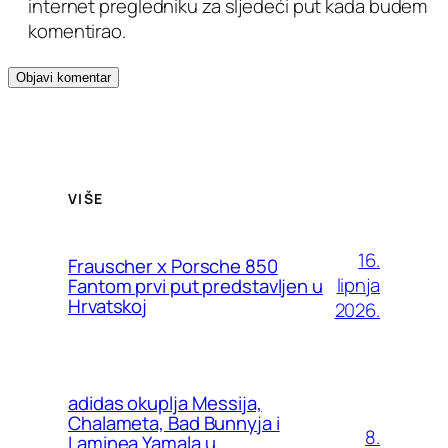
internet pregledniku za sljedeći put kada budem
komentirao.
VIŠE
16.
Frauscher x Porsche 850
lipnja
Fantom prvi put predstavljen u
Hrvatskoj
2026.
adidas okuplja Messija,
Chalameta, Bad Bunnyja i
8.
Laminea Yamala u