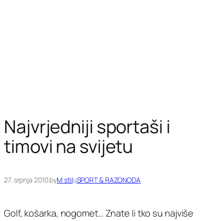
Najvrjedniji sportaši i
timovi na svijetu
27. srpnja 2010.
by
M stil
u
SPORT & RAZONODA
Golf, košarka, nogomet… Znate li tko su najviše