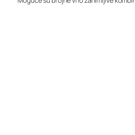
Moguće su brojne vrlo zanimljive kombin