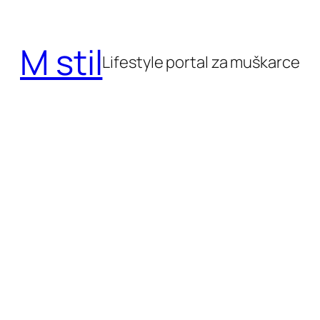
Skoči
do
M stil
sadržaja
Lifestyle portal za muškarce