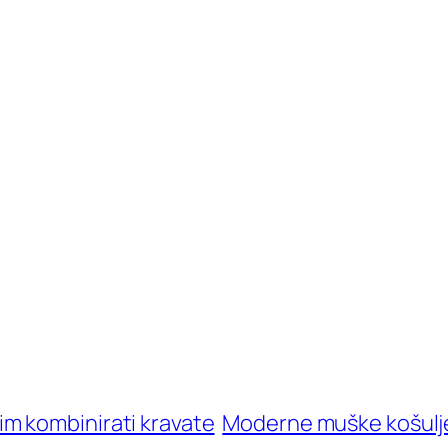
 čim kombinirati kravate
Moderne muške košulj