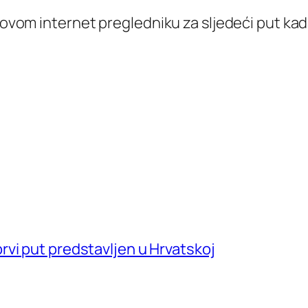
 ovom internet pregledniku za sljedeći put k
vi put predstavljen u Hrvatskoj