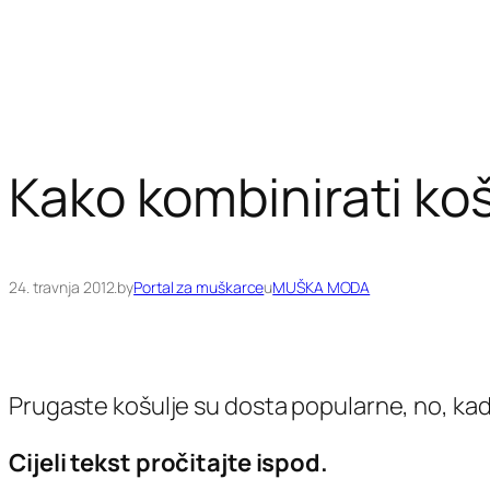
Kako kombinirati koš
24. travnja 2012.
by
Portal za muškarce
u
MUŠKA MODA
Prugaste košulje su dosta popularne, no, kad
Cijeli tekst pročitajte ispod.