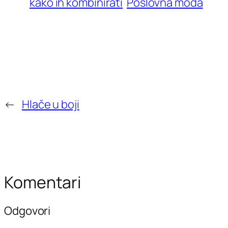
kako ih kombinirati
Poslovna moda
←
Hlače u boji
Komentari
Odgovori