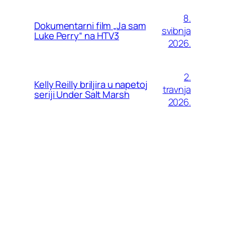
8.
Dokumentarni film „Ja sam
svibnja
Luke Perry“ na HTV3
2026.
2.
Kelly Reilly briljira u napetoj
travnja
seriji Under Salt Marsh
2026.