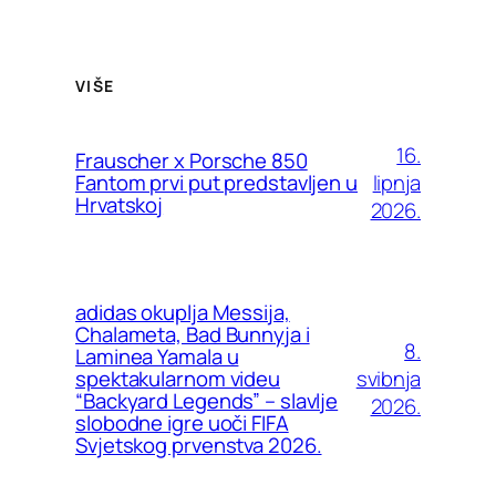
VIŠE
16.
Frauscher x Porsche 850
lipnja
Fantom prvi put predstavljen u
Hrvatskoj
2026.
adidas okuplja Messija,
Chalameta, Bad Bunnyja i
8.
Laminea Yamala u
svibnja
spektakularnom videu
“Backyard Legends” – slavlje
2026.
slobodne igre uoči FIFA
Svjetskog prvenstva 2026.