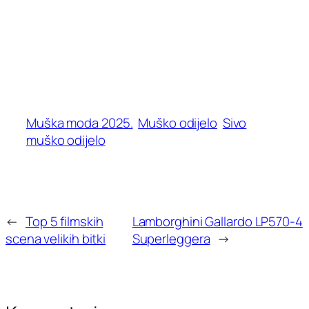
Muška moda 2025.
Muško odijelo
Sivo
muško odijelo
←
Top 5 filmskih
Lamborghini Gallardo LP570-4
scena velikih bitki
Superleggera
→