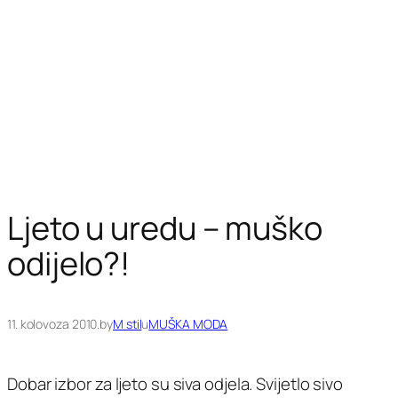
Ljeto u uredu – muško
odijelo?!
11. kolovoza 2010.
by
M stil
u
MUŠKA MODA
Dobar izbor za ljeto su siva odjela. Svijetlo sivo