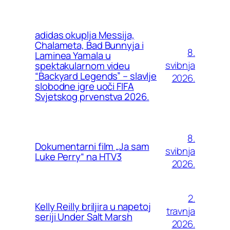
adidas okuplja Messija,
Chalameta, Bad Bunnyja i
8.
Laminea Yamala u
svibnja
spektakularnom videu
“Backyard Legends” – slavlje
2026.
slobodne igre uoči FIFA
Svjetskog prvenstva 2026.
8.
Dokumentarni film „Ja sam
svibnja
Luke Perry“ na HTV3
2026.
2.
Kelly Reilly briljira u napetoj
travnja
seriji Under Salt Marsh
2026.