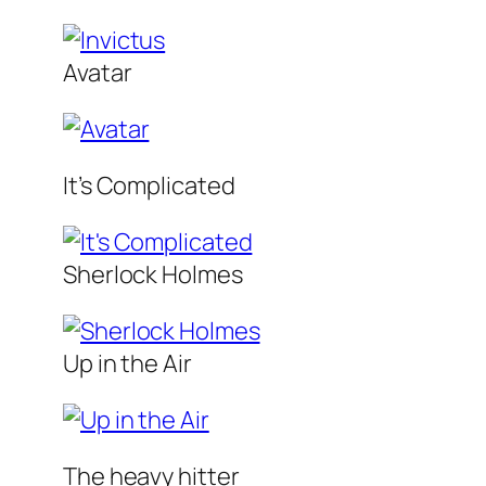
Avatar
It’s Complicated
Sherlock Holmes
Up in the Air
The heavy hitter