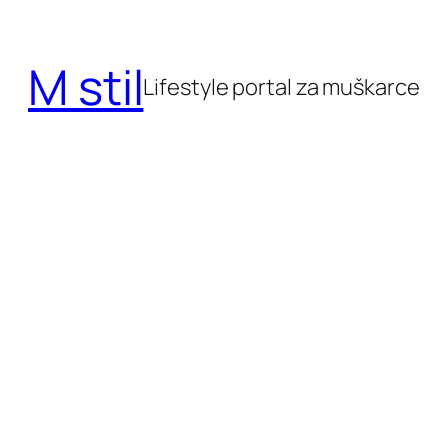
Skoči
do
M stil
sadržaja
Lifestyle portal za muškarce