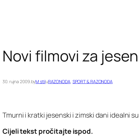
Novi filmovi za jesen
30. rujna 2009.
by
M stil
u
RAZONODA
, 
SPORT & RAZONODA
Tmurni i kratki jesenski i zimski dani idealni s
Cijeli tekst pročitajte ispod.