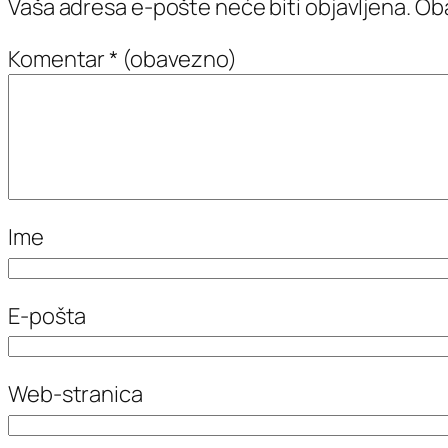
Vaša adresa e-pošte neće biti objavljena.
Oba
Komentar
* (obavezno)
Ime
E-pošta
Web-stranica