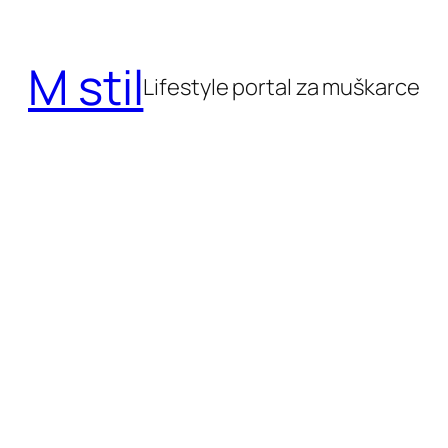
Skoči
do
M stil
sadržaja
Lifestyle portal za muškarce