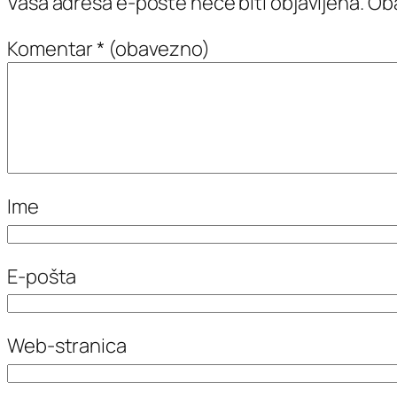
Vaša adresa e-pošte neće biti objavljena.
Oba
Komentar
* (obavezno)
Ime
E-pošta
Web-stranica