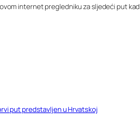
 ovom internet pregledniku za sljedeći put k
vi put predstavljen u Hrvatskoj