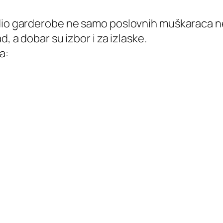
dio garderobe ne samo poslovnih muškaraca neg
, a dobar su izbor i za izlaske.
a: