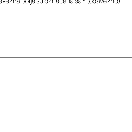
vezna polja su označena sa
* (obavezno)