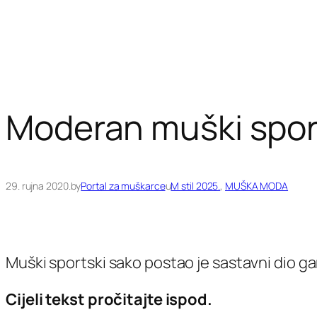
Moderan muški sport
29. rujna 2020.
by
Portal za muškarce
u
M stil 2025.
, 
MUŠKA MODA
Muški sportski sako postao je sastavni dio g
Cijeli tekst pročitajte ispod.