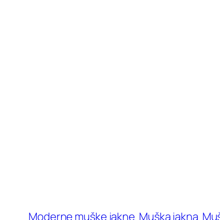
Moderne muške jakne
Muška jakna
Muš