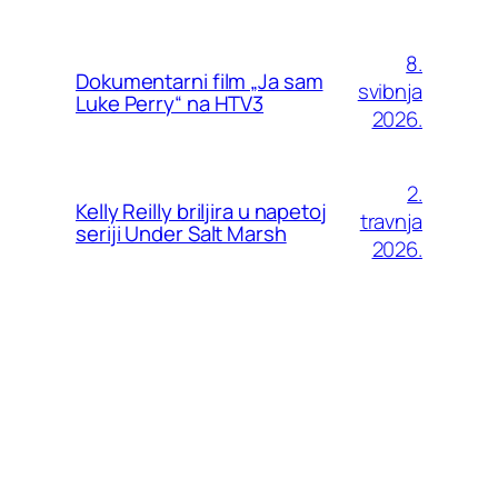
8.
Dokumentarni film „Ja sam
svibnja
Luke Perry“ na HTV3
2026.
2.
Kelly Reilly briljira u napetoj
travnja
seriji Under Salt Marsh
2026.