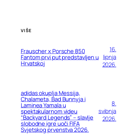
VIŠE
16.
Frauscher x Porsche 850
lipnja
Fantom prvi put predstavljen u
Hrvatskoj
2026.
adidas okuplja Messija,
Chalameta, Bad Bunnyja i
8.
Laminea Yamala u
svibnja
spektakularnom videu
“Backyard Legends” – slavlje
2026.
slobodne igre uoči FIFA
Svjetskog prvenstva 2026.