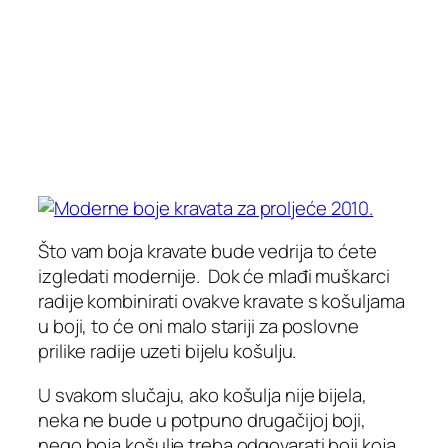
Što vam boja kravate bude vedrija to ćete
izgledati modernije. Dok će mlađi muškarci
radije kombinirati ovakve kravate s košuljama
u boji, to će oni malo stariji za poslovne
prilike radije uzeti bijelu košulju.
U svakom slučaju, ako košulja nije bijela,
neka ne bude u potpuno drugačijoj boji,
nego boja košulje treba odgovarati boji koja