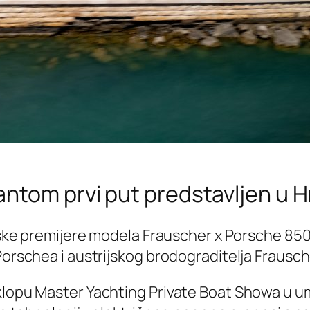
ntom prvi put predstavljen u H
vatske premijere modela Frauscher x Porsche 8
Porschea i austrijskog brodograditelja Frausch
lopu Master Yachting Private Boat Showa u umaš