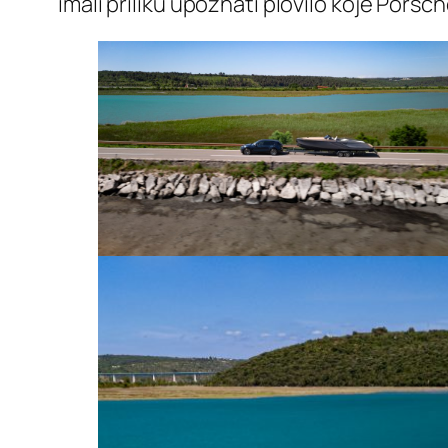
imali priliku upoznati plovilo koje Pors