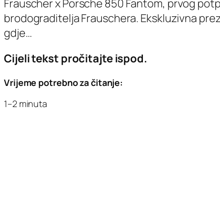
Frauscher x Porsche 850 Fantom, prvog potpun
brodograditelja Frauschera. Ekskluzivna prez
gdje…
Cijeli tekst pročitajte ispod.
Vrijeme potrebno za čitanje:
1–2 minuta