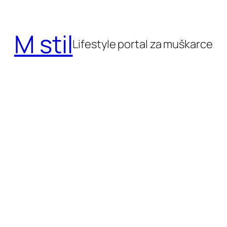
Skoči
do
M stil
sadržaja
Lifestyle portal za muškarce