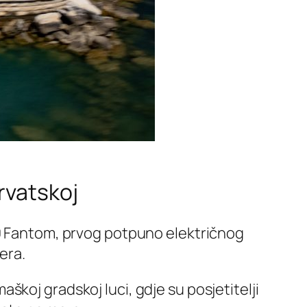
rvatskoj
50 Fantom, prvog potpuno električnog
era.
koj gradskoj luci, gdje su posjetitelji