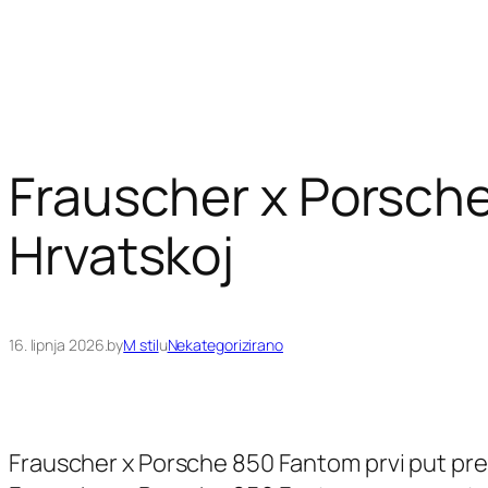
Frauscher x Porsche
Hrvatskoj
16. lipnja 2026.
by
M stil
u
Nekategorizirano
Frauscher x Porsche 850 Fantom prvi put preds