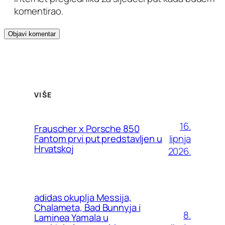
komentirao.
VIŠE
16.
Frauscher x Porsche 850
lipnja
Fantom prvi put predstavljen u
Hrvatskoj
2026.
adidas okuplja Messija,
Chalameta, Bad Bunnyja i
8.
Laminea Yamala u