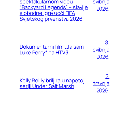
svibnja
spektakularnom videu
“Backyard Legends” – slavlje
2026.
slobodne igre uoči FIFA
Svjetskog prvenstva 2026.
8.
Dokumentarni film „Ja sam
svibnja
Luke Perry“ na HTV3
2026.
2.
Kelly Reilly briljira u napetoj
travnja
seriji Under Salt Marsh
2026.