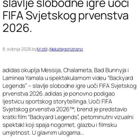
slavlje slobodne igre uoči
FIFA Svjetskog prvenstva
2026.
8. svibnja 2026.
by
M stil
u
Nekategorizirano
adidas okuplja Messija, Chalameta, Bad Bunnyja i
Laminea Yamala u spektakularnom videu “Backyard
Legends” – slavlje slobodne igre uoči FIFA Svjetskog
prvenstva 2026. adidas je ponovno podigao
ljestvicu sportskog storytellinga. Uoči FIFA
Svjetskog prvenstva 2026™, brend je predstavio
kratki film “Backyard Legends”, petominutni vizualni
spektakl koji spaja nogomet, glazbu i filmsku
umjetnost. U glavnim ulogama…