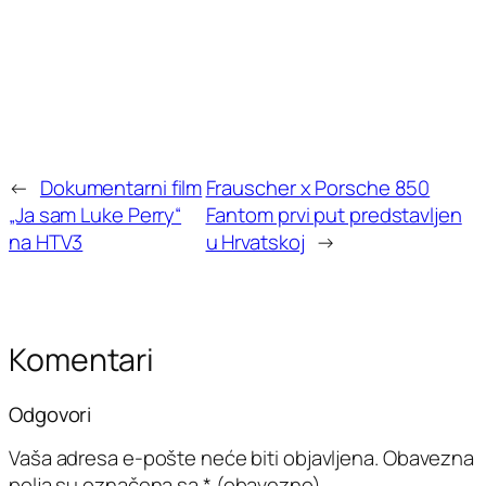
←
Dokumentarni film
Frauscher x Porsche 850
„Ja sam Luke Perry“
Fantom prvi put predstavljen
na HTV3
u Hrvatskoj
→
Komentari
Odgovori
Vaša adresa e-pošte neće biti objavljena.
Obavezna
polja su označena sa
* (obavezno)