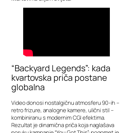
“Backyard Legends”: kada
kvartovska priča postane
globalna
Video donosi nostalgičnu atmosferu 90-ih –
retro frizure, analogne kamere, ulični stil –
kombiniranu s modernim CGI efektima.
Rezultat je dinamična priča koja naglašava
poruku kampanje “You Got This”: nogomet je