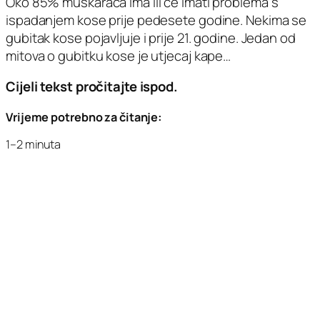
Oko 85% muškaraca ima ili će imati problema s
ispadanjem kose prije pedesete godine. Nekima se
gubitak kose pojavljuje i prije 21. godine. Jedan od
mitova o gubitku kose je utjecaj kape…
Cijeli tekst pročitajte ispod.
Vrijeme potrebno za čitanje:
1–2 minuta