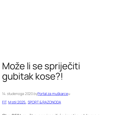
Može li se spriječiti
gubitak kose?!
14. studenoga 2020.
by
Portal za muškarce
u
FIT
, 
M stil 2025.
, 
SPORT & RAZONODA