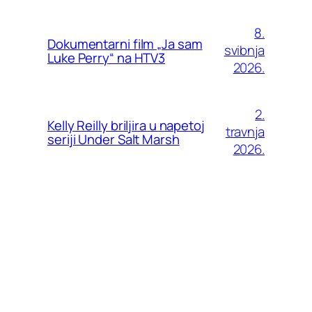
8.
Dokumentarni film „Ja sam
svibnja
Luke Perry“ na HTV3
2026.
2.
Kelly Reilly briljira u napetoj
travnja
seriji Under Salt Marsh
2026.