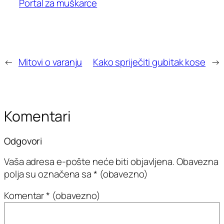
Portal za muškarce
←
Mitovi o varanju
Kako spriječiti gubitak kose
→
Komentari
Odgovori
Vaša adresa e-pošte neće biti objavljena.
Obavezna
polja su označena sa
* (obavezno)
Komentar
* (obavezno)