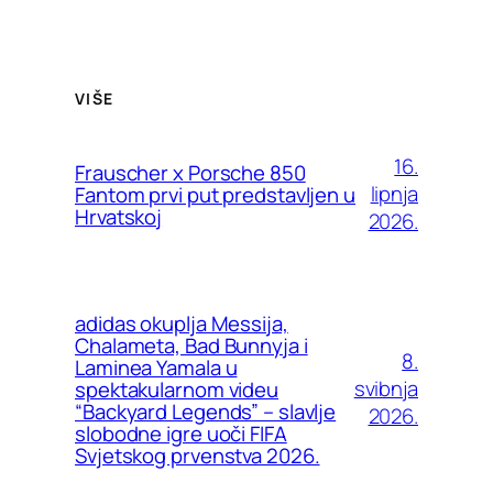
VIŠE
16.
Frauscher x Porsche 850
lipnja
Fantom prvi put predstavljen u
Hrvatskoj
2026.
adidas okuplja Messija,
Chalameta, Bad Bunnyja i
8.
Laminea Yamala u
svibnja
spektakularnom videu
“Backyard Legends” – slavlje
2026.
slobodne igre uoči FIFA
Svjetskog prvenstva 2026.