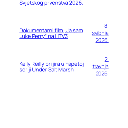
Svjetskog prvenstva 2026.
8.
Dokumentarni film „Ja sam
svibnja
Luke Perry“ na HTV3
2026.
2.
Kelly Reilly briljira u napetoj
travnja
seriji Under Salt Marsh
2026.