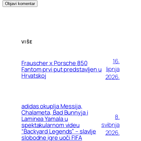
VIŠE
16.
Frauscher x Porsche 850
lipnja
Fantom prvi put predstavljen u
Hrvatskoj
2026.
adidas okuplja Messija,
Chalameta, Bad Bunnyja i
8.
Laminea Yamala u
svibnja
spektakularnom videu
“Backyard Legends” – slavlje
2026.
slobodne igre uoči FIFA