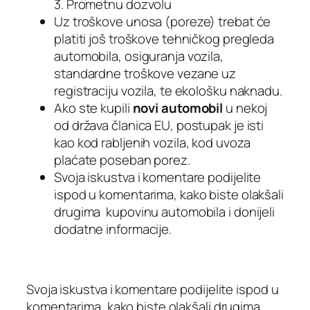
3. Prometnu dozvolu
Uz troškove unosa (poreze) trebat će
platiti još troškove tehničkog pregleda
automobila, osiguranja vozila,
standardne troškove vezane uz
registraciju vozila, te ekološku naknadu.
Ako ste kupili
novi automobil
u nekoj
od država članica EU, postupak je isti
kao kod rabljenih vozila, kod uvoza
plaćate poseban porez.
Svoja iskustva i komentare podijelite
ispod u komentarima, kako biste olakšali
drugima kupovinu automobila i donijeli
dodatne informacije.
Svoja iskustva i komentare podijelite ispod u
komentarima, kako biste olakšali drugima