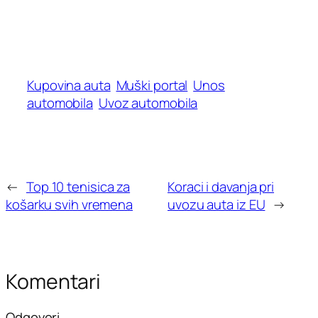
Kupovina auta
Muški portal
Unos
automobila
Uvoz automobila
←
Top 10 tenisica za
Koraci i davanja pri
košarku svih vremena
uvozu auta iz EU
→
Komentari
Odgovori