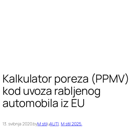
Kalkulator poreza (PPMV)
kod uvoza rabljenog
automobila iz EU
13. svibnja 2020.
by
M stil
u
AUTI
, 
M stil 2025.