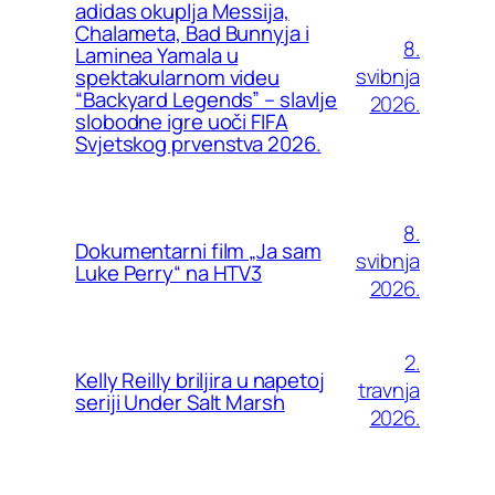
adidas okuplja Messija,
Chalameta, Bad Bunnyja i
8.
Laminea Yamala u
svibnja
spektakularnom videu
“Backyard Legends” – slavlje
2026.
slobodne igre uoči FIFA
Svjetskog prvenstva 2026.
8.
Dokumentarni film „Ja sam
svibnja
Luke Perry“ na HTV3
2026.
2.
Kelly Reilly briljira u napetoj
travnja
seriji Under Salt Marsh
2026.