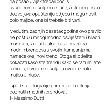
na posao uvijek trebali doći s
uvučenom košuljom u hlače, a ako im posao
dozvoljava opušteniju odjeću i mogu nositi
polo majice, one bi trebale biti vani.
Međutim, zadnjih desetak godina ovo pravilo
ne poštuju mnogi modno osviješteni i hrabri
muškarci, a u aktualnoj sezoni većina
modnih brendova u svojim kampanjama
nameće ovaj novi trend. Stoga ako želite
pokazati kako ste trendi i kako se razumijete
u modu, izvucite košulju, a uvucite polo
majicu u hlače.
Ispod su fotografije primjera iz kolekcija
poznatih modnih brendova .
1- Massimo Dutti