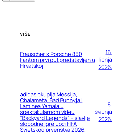
VIŠE
16.
Frauscher x Porsche 850
lipnja
Fantom prvi put predstavljen u
Hrvatskoj
2026.
adidas okuplja Messija,
Chalameta, Bad Bunnyja i
8.
Laminea Yamala u
svibnja
spektakularnom videu
“Backyard Legends” – slavlje
2026.
slobodne igre uoči FIFA
Svjetskog prvenstva 2026.