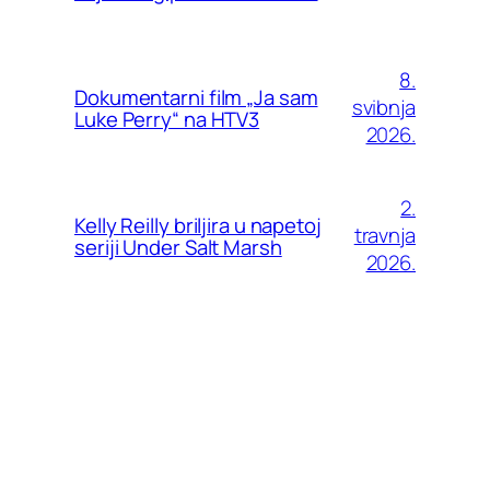
8.
Dokumentarni film „Ja sam
svibnja
Luke Perry“ na HTV3
2026.
2.
Kelly Reilly briljira u napetoj
travnja
seriji Under Salt Marsh
2026.