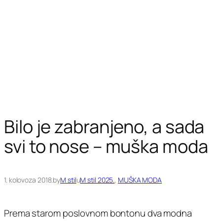
Bilo je zabranjeno, a sada
svi to nose – muška moda
1. kolovoza 2018.
by
M stil
u
M stil 2025.
, 
MUŠKA MODA
Prema starom poslovnom bontonu dva modna