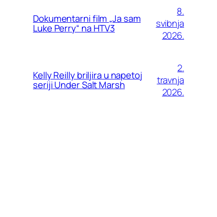
8.
Dokumentarni film „Ja sam
svibnja
Luke Perry“ na HTV3
2026.
2.
Kelly Reilly briljira u napetoj
travnja
seriji Under Salt Marsh
2026.