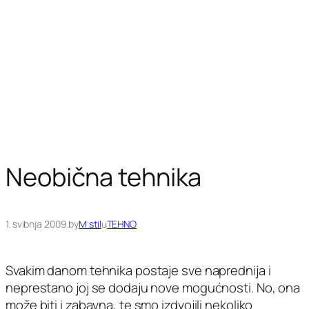
Neobična tehnika
1. svibnja 2009.
by
M stil
u
TEHNO
Svakim danom tehnika postaje sve naprednija i
neprestano joj se dodaju nove mogućnosti. No, ona
može biti i zabavna, te smo izdvojili nekoliko