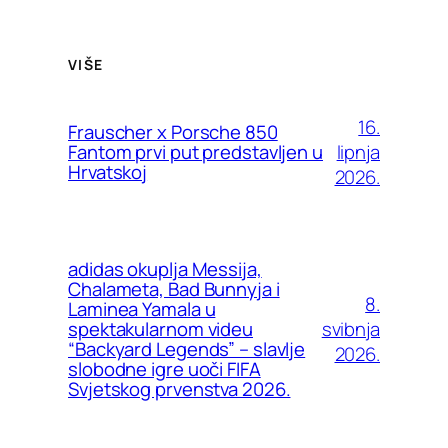
VIŠE
16.
Frauscher x Porsche 850
lipnja
Fantom prvi put predstavljen u
Hrvatskoj
2026.
adidas okuplja Messija,
Chalameta, Bad Bunnyja i
8.
Laminea Yamala u
svibnja
spektakularnom videu
“Backyard Legends” – slavlje
2026.
slobodne igre uoči FIFA
Svjetskog prvenstva 2026.