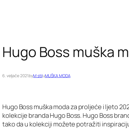
Hugo Boss muška mod
6. veljače 2021.
by
M stil
u
MUŠKA MODA
Hugo Boss muška moda za proljeće i ljeto 2021
kolekcije branda Hugo Boss. Hugo Boss brand pr
tako da u kolekciji možete potražiti inspiraci