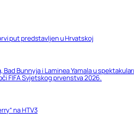
vi put predstavljen u Hrvatskoj
a, Bad Bunnyja i Laminea Yamala u spektakula
uoči FIFA Svjetskog prvenstva 2026.
erry“ na HTV3