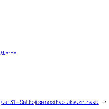
uškarce
st 31 – Sat koji se nosi kao luksuzni nakit
→