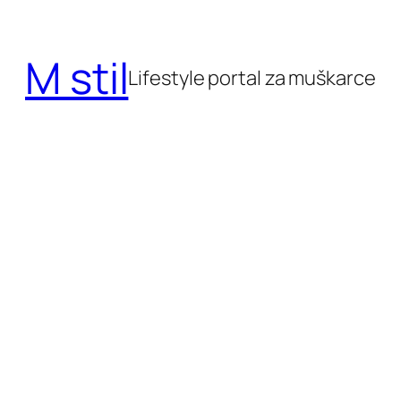
Skoči
do
M stil
sadržaja
Lifestyle portal za muškarce