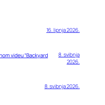
16. lipnja 2026.
8. svibnja
rnom videu “Backyard
2026.
8. svibnja 2026.