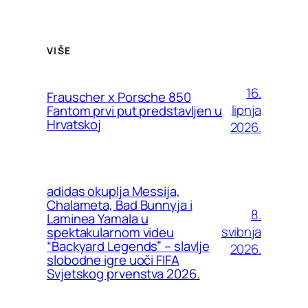
VIŠE
16.
Frauscher x Porsche 850
lipnja
Fantom prvi put predstavljen u
Hrvatskoj
2026.
adidas okuplja Messija,
Chalameta, Bad Bunnyja i
8.
Laminea Yamala u
svibnja
spektakularnom videu
“Backyard Legends” – slavlje
2026.
slobodne igre uoči FIFA
Svjetskog prvenstva 2026.