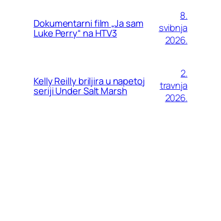
8.
Dokumentarni film „Ja sam
svibnja
Luke Perry“ na HTV3
2026.
2.
Kelly Reilly briljira u napetoj
travnja
seriji Under Salt Marsh
2026.