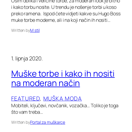
Osim oblika i veličine torbe, za moderan look je bitno
i kako torbu nosite. U trendu je nošenje torbi u koso
preko ramena. Ispod ćete vidjeti kakve su Hugo Boss
muke torbe moderne, ali i na koji način ih nositi…
Written by
M stil
1. lipnja 2020.
Muške torbe i kako ih nositi
na moderan način
FEATURED
, 
MUŠKA MODA
Mobiteli, ključevi, novčanik, vozačka… Toliko je toga
što vam treba…
Written by
Portal za muškarce