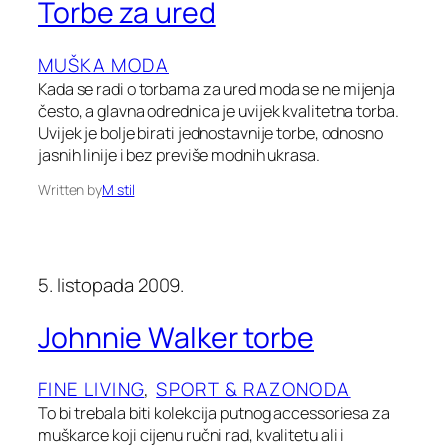
Torbe za ured
MUŠKA MODA
Kada se radi o torbama za ured moda se ne mijenja
često, a glavna odrednica je uvijek kvalitetna torba.
Uvijek je bolje birati jednostavnije torbe, odnosno
jasnih linije i bez previše modnih ukrasa.
Written by
M stil
5. listopada 2009.
Johnnie Walker torbe
FINE LIVING
, 
SPORT & RAZONODA
To bi trebala biti kolekcija putnog accessoriesa za
muškarce koji cijenu ručni rad, kvalitetu ali i