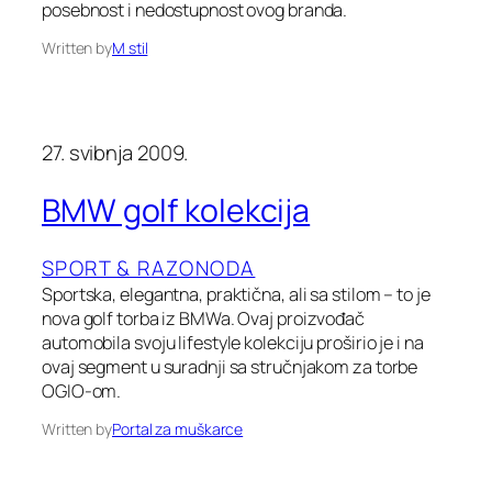
posebnost i nedostupnost ovog branda.
Written by
M stil
27. svibnja 2009.
BMW golf kolekcija
SPORT & RAZONODA
Sportska, elegantna, praktična, ali sa stilom – to je
nova golf torba iz BMWa. Ovaj proizvođač
automobila svoju lifestyle kolekciju proširio je i na
ovaj segment u suradnji sa stručnjakom za torbe
OGIO-om.
Written by
Portal za muškarce