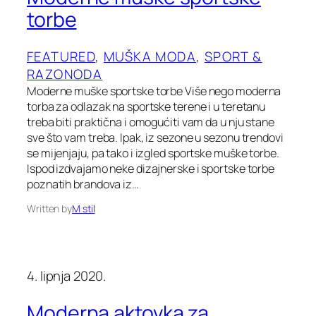
torbe
FEATURED
, 
MUŠKA MODA
, 
SPORT &
RAZONODA
Moderne muške sportske torbe Više nego moderna
torba za odlazak na sportske terene i u teretanu
treba biti praktična i omogućiti vam da u nju stane
sve što vam treba. Ipak, iz sezone u sezonu trendovi
se mijenjaju, pa tako i izgled sportske muške torbe.
Ispod izdvajamo neke dizajnerske i sportske torbe
poznatih brandova iz…
Written by
M stil
4. lipnja 2020.
Moderna aktovka za