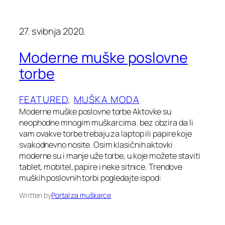
27. svibnja 2020.
Moderne muške poslovne
torbe
FEATURED
, 
MUŠKA MODA
Moderne muške poslovne torbe Aktovke su
neophodne mnogim muškarcima. bez obzira da li
vam ovakve torbe trebaju za laptop ili papire koje
svakodnevno nosite. Osim klasičnih aktovki
moderne su i manje uže torbe, u koje možete staviti
tablet, mobitel, papire i neke sitnice. Trendove
muških poslovnih torbi pogledajte ispod:
Written by
Portal za muškarce