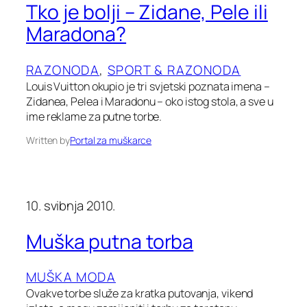
Tko je bolji – Zidane, Pele ili
Maradona?
RAZONODA
, 
SPORT & RAZONODA
Louis Vuitton okupio je tri svjetski poznata imena –
Zidanea, Pelea i Maradonu – oko istog stola, a sve u
ime reklame za putne torbe.
Written by
Portal za muškarce
10. svibnja 2010.
Muška putna torba
MUŠKA MODA
Ovakve torbe služe za kratka putovanja, vikend