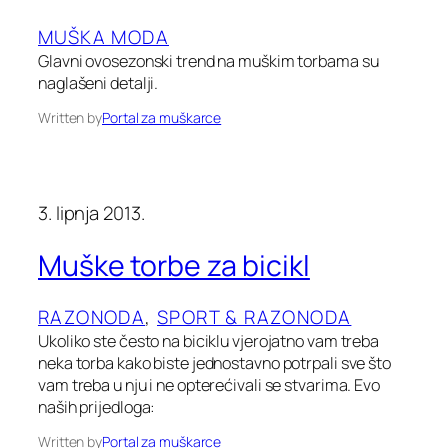
MUŠKA MODA
Glavni ovosezonski trend na muškim torbama su
naglašeni detalji.
Written by
Portal za muškarce
3. lipnja 2013.
Muške torbe za bicikl
RAZONODA
, 
SPORT & RAZONODA
Ukoliko ste često na biciklu vjerojatno vam treba
neka torba kako biste jednostavno potrpali sve što
vam treba u nju i ne opterećivali se stvarima. Evo
naših prijedloga:
Written by
Portal za muškarce