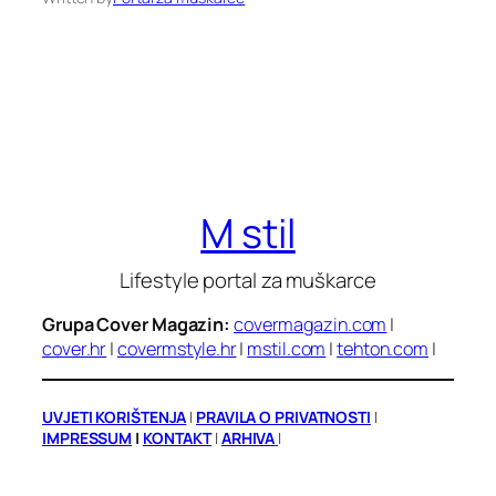
M stil
Lifestyle portal za muškarce
Grupa Cover Magazin:
covermagazin.com
|
cover.hr
|
covermstyle.hr
|
mstil.com
|
tehton.com
|
UVJETI KORIŠTENJA
|
PRAVILA O PRIVATNOSTI
|
IMPRESSUM
|
KONTAKT
|
ARHIVA
|