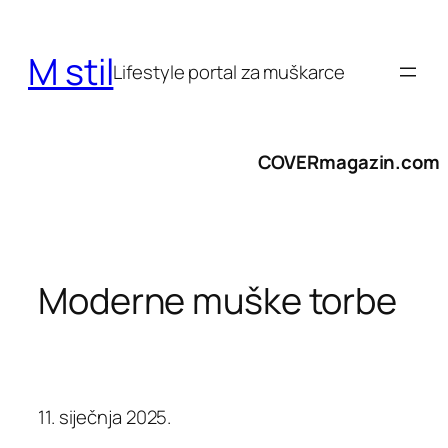
Skoči
do
M stil
sadržaja
Lifestyle portal za muškarce
COVERmagazin.com
Moderne muške torbe
11. siječnja 2025.