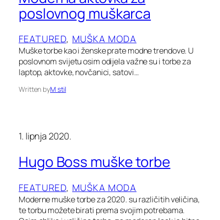
poslovnog muškarca
FEATURED
, 
MUŠKA MODA
Muške torbe kao i ženske prate modne trendove. U
poslovnom svijetu osim odijela važne su i torbe za
laptop, aktovke, novčanici, satovi…
Written by
M stil
1. lipnja 2020.
Hugo Boss muške torbe
FEATURED
, 
MUŠKA MODA
Moderne muške torbe za 2020. su različitih veličina,
te torbu možete birati prema svojim potrebama.