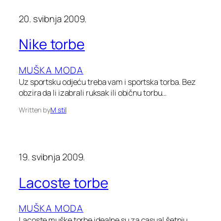
20. svibnja 2009.
Nike torbe
MUŠKA MODA
Uz sportsku odjeću treba vam i sportska torba. Bez
obzira da li izabrali ruksak ili običnu torbu…
Written by
M stil
19. svibnja 2009.
Lacoste torbe
MUŠKA MODA
Lacoste muške torbe idealne su za casual šetnju