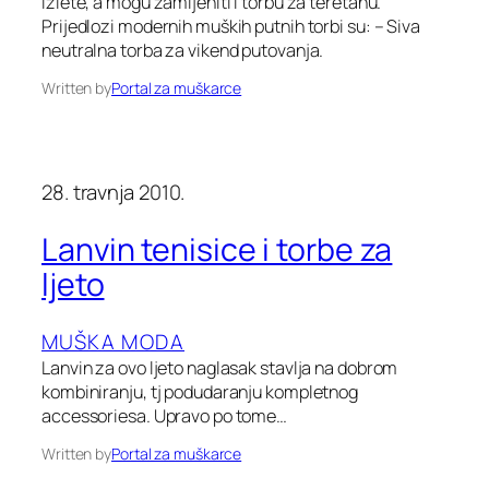
izlete, a mogu zamijeniti i torbu za teretanu.
Prijedlozi modernih muških putnih torbi su: – Siva
neutralna torba za vikend putovanja.
Written by
Portal za muškarce
28. travnja 2010.
Lanvin tenisice i torbe za
ljeto
MUŠKA MODA
Lanvin za ovo ljeto naglasak stavlja na dobrom
kombiniranju, tj podudaranju kompletnog
accessoriesa. Upravo po tome…
Written by
Portal za muškarce