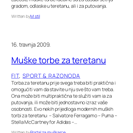
gradom, odlaske u teretanu, ali i za putovanja.
Written by
M stil
16. travnja 2009.
Muške torbe za teretanu
FIT
, 
SPORT & RAZONODA
Torba za teretanu prije svega treba biti praktična i
omogućiti vam da stavite u nju sve što vam treba.
Ona može biti multipraktična te služiti vam ia za
putovanja, ili može biti jednostavno izraz vaše
osobnosti. Evo nekih prijedloga modernih muških
torbi za teretanu: – Salvatore Ferragamo – Puma –
Stella McCartney for Adidas –…
Written by
Portal za muškarce