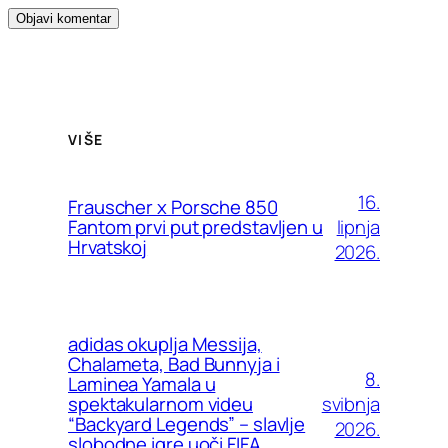
VIŠE
16.
Frauscher x Porsche 850
lipnja
Fantom prvi put predstavljen u
Hrvatskoj
2026.
adidas okuplja Messija,
Chalameta, Bad Bunnyja i
8.
Laminea Yamala u
svibnja
spektakularnom videu
“Backyard Legends” – slavlje
2026.
slobodne igre uoči FIFA