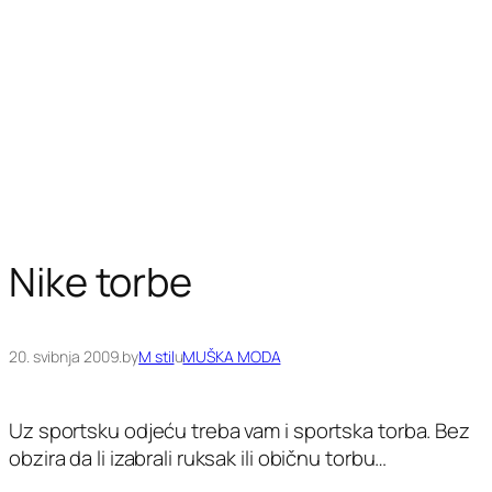
Nike torbe
20. svibnja 2009.
by
M stil
u
MUŠKA MODA
Uz sportsku odjeću treba vam i sportska torba. Bez
obzira da li izabrali ruksak ili običnu torbu…