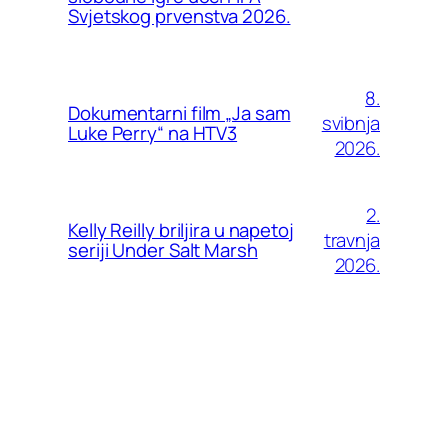
Svjetskog prvenstva 2026.
8.
Dokumentarni film „Ja sam
svibnja
Luke Perry“ na HTV3
2026.
2.
Kelly Reilly briljira u napetoj
travnja
seriji Under Salt Marsh
2026.