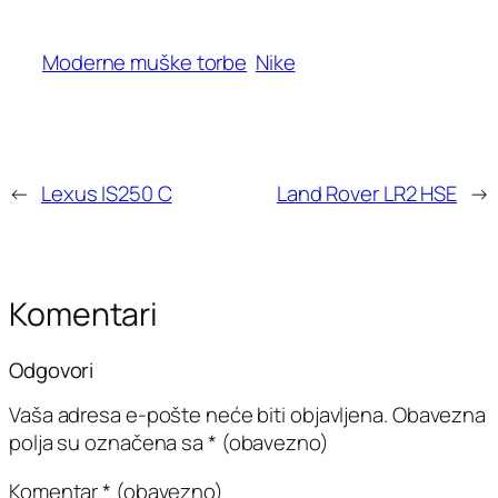
Moderne muške torbe
Nike
←
Lexus IS250 C
Land Rover LR2 HSE
→
Komentari
Odgovori
Vaša adresa e-pošte neće biti objavljena.
Obavezna
polja su označena sa
* (obavezno)
Komentar
* (obavezno)