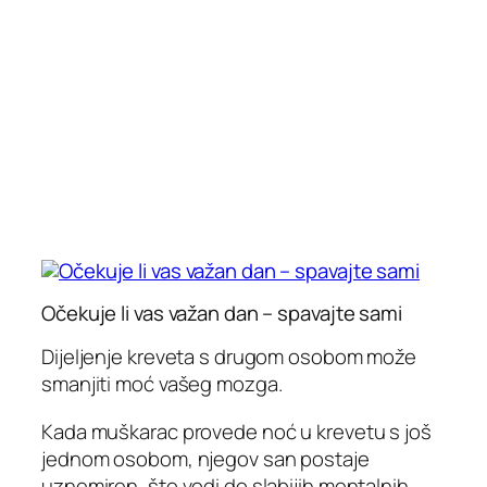
Očekuje li vas važan dan – spavajte sami
Dijeljenje kreveta s drugom osobom može
smanjiti moć vašeg mozga.
Kada muškarac provede noć u krevetu s još
jednom osobom, njegov san postaje
uznemiren, što vodi do slabijih mentalnih