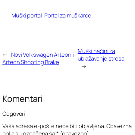
Muški portal
Portal za muškarce
Muški načini za
←
Novi Volkswagen Arteon i
ublažavanje stresa
Arteon Shooting Brake
→
Komentari
Odgovori
Vaša adresa e-pošte neće biti objavljena.
Obavezna
polja su označena sa
* (obavezno)