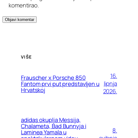
komentirao.
VIŠE
16.
Frauscher x Porsche 850
lipnja
Fantom prvi put predstavljen u
Hrvatskoj
2026.
adidas okuplja Messija,
Chalameta, Bad Bunnyja i
8.
Laminea Yamala u