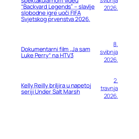
svibnja
spektakularnom videu
“Backyard Legends” – slavlje
2026.
slobodne igre uoči FIFA
Svjetskog prvenstva 2026.
8.
Dokumentarni film „Ja sam
svibnja
Luke Perry“ na HTV3
2026.
2.
Kelly Reilly briljira u napetoj
travnja
seriji Under Salt Marsh
2026.