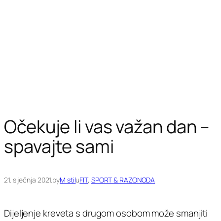
Očekuje li vas važan dan –
spavajte sami
21. siječnja 2021.
by
M stil
u
FIT
, 
SPORT & RAZONODA
Dijeljenje kreveta s drugom osobom može smanjiti