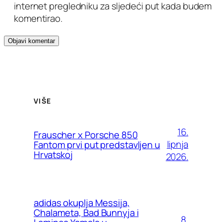
internet pregledniku za sljedeći put kada budem
komentirao.
VIŠE
16.
Frauscher x Porsche 850
lipnja
Fantom prvi put predstavljen u
Hrvatskoj
2026.
adidas okuplja Messija,
Chalameta, Bad Bunnyja i
8.