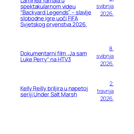
Laminea Yamala u
svibnja
spektakularnom videu
“Backyard Legends” – slavlje
2026.
slobodne igre uoči FIFA
Svjetskog prvenstva 2026.
8.
Dokumentarni film „Ja sam
svibnja
Luke Perry“ na HTV3
2026.
2.
Kelly Reilly briljira u napetoj
travnja
seriji Under Salt Marsh
2026.