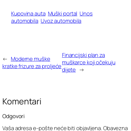
Kupovina auta
Muški portal
Unos
automobila
Uvoz automobila
Financijski plan za
←
Moderne muške
muškarce koji očekuju
kratke frizure za proljeće
dijete
→
Komentari
Odgovori
Vaša adresa e-pošte neće biti objavljena.
Obavezna