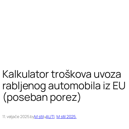
Kalkulator troškova uvoza
rabljenog automobila iz EU
(poseban porez)
11. veljače 2025.
by
M stil
u
AUTI
, 
M stil 2025.