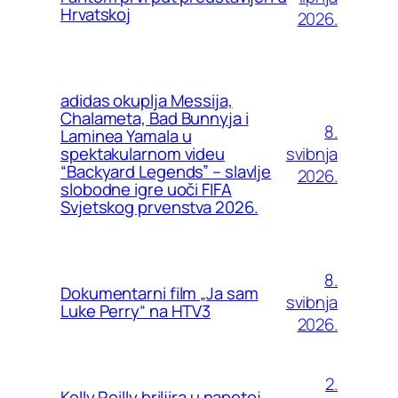
Hrvatskoj
2026.
adidas okuplja Messija,
Chalameta, Bad Bunnyja i
8.
Laminea Yamala u
svibnja
spektakularnom videu
“Backyard Legends” – slavlje
2026.
slobodne igre uoči FIFA
Svjetskog prvenstva 2026.
8.
Dokumentarni film „Ja sam
svibnja
Luke Perry“ na HTV3
2026.
2.
Kelly Reilly briljira u napetoj