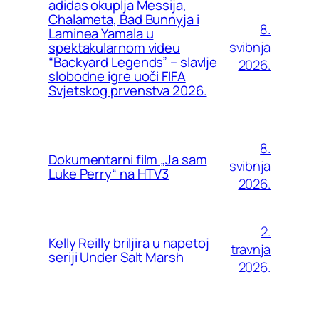
adidas okuplja Messija,
Chalameta, Bad Bunnyja i
8.
Laminea Yamala u
svibnja
spektakularnom videu
“Backyard Legends” – slavlje
2026.
slobodne igre uoči FIFA
Svjetskog prvenstva 2026.
8.
Dokumentarni film „Ja sam
svibnja
Luke Perry“ na HTV3
2026.
2.
Kelly Reilly briljira u napetoj
travnja
seriji Under Salt Marsh
2026.