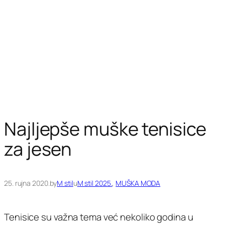
Najljepše muške tenisice
za jesen
25. rujna 2020.
by
M stil
u
M stil 2025.
, 
MUŠKA MODA
Tenisice su važna tema već nekoliko godina u