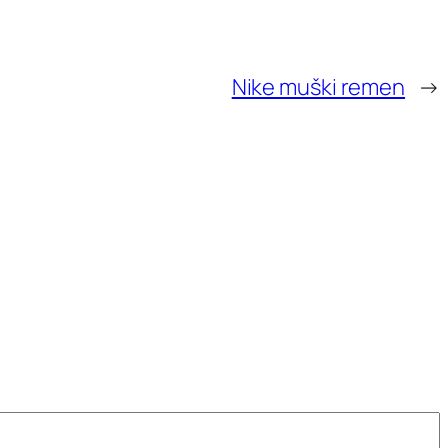
Nike muški remen
→