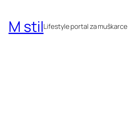
Skoči
do
M stil
sadržaja
Lifestyle portal za muškarce