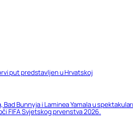
vi put predstavljen u Hrvatskoj
a, Bad Bunnyja i Laminea Yamala u spektakula
uoči FIFA Svjetskog prvenstva 2026.