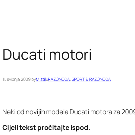
Ducati motori
11. svibnja 2009.
by
M stil
u
RAZONODA
, 
SPORT & RAZONODA
Neki od novijih modela Ducati motora za 2009
Cijeli tekst pročitajte ispod.