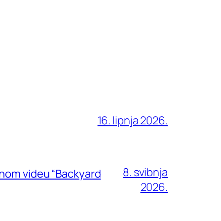
16. lipnja 2026.
8. svibnja
rnom videu “Backyard
2026.