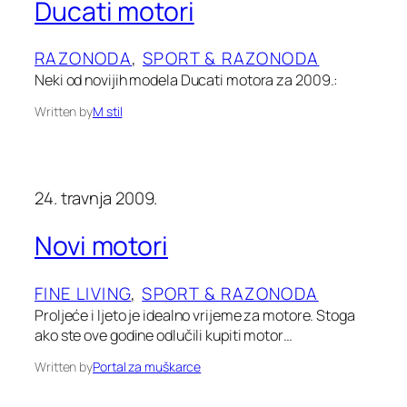
Ducati motori
RAZONODA
, 
SPORT & RAZONODA
Neki od novijih modela Ducati motora za 2009.:
Written by
M stil
24. travnja 2009.
Novi motori
FINE LIVING
, 
SPORT & RAZONODA
Proljeće i ljeto je idealno vrijeme za motore. Stoga
ako ste ove godine odlučili kupiti motor…
Written by
Portal za muškarce