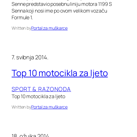
Senne predstavio posebnu liniju motora 1199 S
Senna koji nosi ime po ovom velikom vozaču
Formule 1.
Written by
Portal za muškarce
7. svibnja 2014.
Top 10 motocikla za ljeto
SPORT & RAZONODA
Top 10 motocikla za ljeto
Written by
Portal za muškarce
18. ožujka 2014.