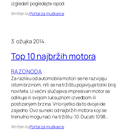
izgledati pogledajte ispod:
Written by
Portal za muškarce
3. ožujka 2014.
Top 10 najbržih motora
RAZONODA
Za razliku od automobila motori se ne razvijaju
istom brzinom, niti se na tržištu pojavljuje toliki broj
noviteta. U većini slučajeva impresivan motor se
odlikuje ili svojom luksuznom izvedbom ili
postizanjem brzina. Vrlo rijetko da to dvoje ide
zajedno. Ovo su neki od najbržih motora koji se
trenutno mogu naći na tržištu: 10. Ducati 1098…
Written by
Portal za muškarce