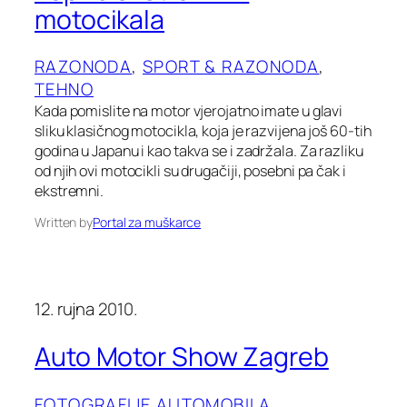
motocikala
RAZONODA
, 
SPORT & RAZONODA
, 
TEHNO
Kada pomislite na motor vjerojatno imate u glavi
sliku klasičnog motocikla, koja je razvijena još 60-tih
godina u Japanu i kao takva se i zadržala. Za razliku
od njih ovi motocikli su drugačiji, posebni pa čak i
ekstremni.
Written by
Portal za muškarce
12. rujna 2010.
Auto Motor Show Zagreb
FOTOGRAFIJE AUTOMOBILA