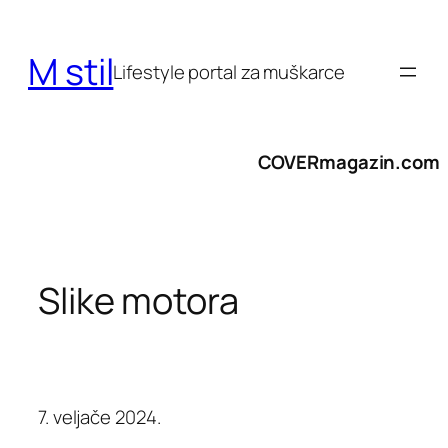
Skoči
do
M stil
sadržaja
Lifestyle portal za muškarce
COVERmagazin.com
Slike motora
7. veljače 2024.