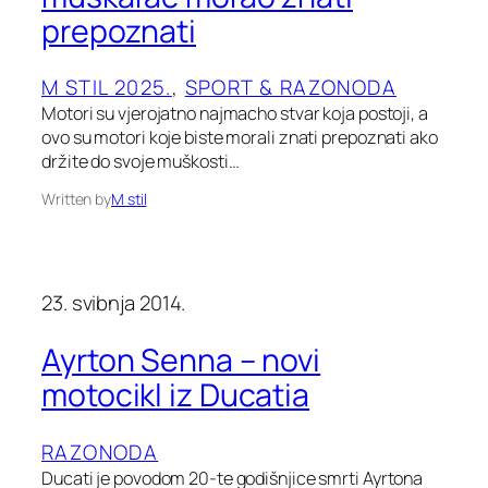
prepoznati
M STIL 2025.
, 
SPORT & RAZONODA
Motori su vjerojatno najmacho stvar koja postoji, a
ovo su motori koje biste morali znati prepoznati ako
držite do svoje muškosti…
Written by
M stil
23. svibnja 2014.
Ayrton Senna – novi
motocikl iz Ducatia
RAZONODA
Ducati je povodom 20-te godišnjice smrti Ayrtona