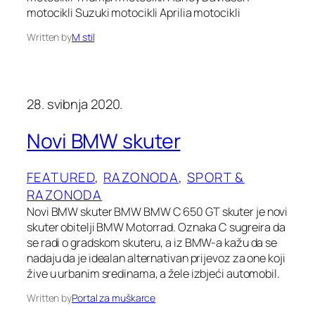
motocikli Suzuki motocikli Aprilia motocikli
Written by
M stil
28. svibnja 2020.
Novi BMW skuter
FEATURED
, 
RAZONODA
, 
SPORT &
RAZONODA
Novi BMW skuter BMW BMW C 650 GT skuter je novi
skuter obitelji BMW Motorrad. Oznaka C sugreira da
se radi o gradskom skuteru, a iz BMW-a kažu da se
nadaju da je idealan alternativan prijevoz za one koji
žive u urbanim sredinama, a žele izbjeći automobil.
Written by
Portal za muškarce