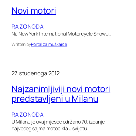
Novi motori
RAZONODA
Na New York International Motorcycle Showu…
Written by
Portal za muškarce
27. studenoga 2012.
Najzanimljiviji novi motori
predstavljeni u Milanu
RAZONODA
U Milanu je ovaj mjesec održano 70. izdanje
najvećeg sajma motocikla u svijetu.