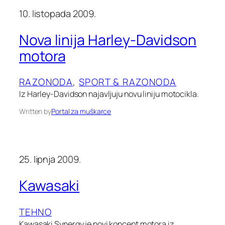
10. listopada 2009.
Nova linija Harley-Davidson
motora
RAZONODA
, 
SPORT & RAZONODA
Iz Harley-Davidson najavljuju novu liniju motocikla.
Written by
Portal za muškarce
25. lipnja 2009.
Kawasaki
TEHNO
Kawasaki Synergy je novi koncept motora iz