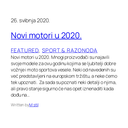
26. svibnja 2020.
Novi motori u 2020.
FEATURED
, 
SPORT & RAZONODA
Novi motori u 2020. Mnogi proizvođači su najavili
svoje modele za ovu godinu kojima se ljubitelji dobre
vožnje i moto sportova vesele. Neki od navedenih su
već predstavljeni na europskom tržištu, a neke ćemo
tek upoznati. Za sada su poznati neki detalji o njima,
ali pravo stanje sigurno će nas opet iznenaditi kada
dođu na…
Written by
M stil