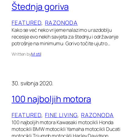
Štednja goriva
FEATURED
, 
RAZONODA
Kako se već neko vrijeme nalazimo u razdoblju
recesije evo nekih savjeta za štednju i održavanje
potrošnje na minimumu: Gorivo točite ujutro…
Written by
M stil
30. svibnja 2020.
100 najboljih motora
FEATURED
, 
FINE LIVING
, 
RAZONODA
100 najboljih motora Kawasaki motocikli Honda
motocikli BMW motocikli Yamaha motocikli Ducati
motocikli Triumph motocikli Harley Davidson