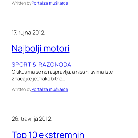
Written by
Portal za muškarce
17. rujna 2012.
Najbolji motori
SPORT & RAZONODA
O ukusima se ne raspravlja, a nisu ni svima iste
značajke jednako bitne…
Written by
Portal za muškarce
26. travnja 2012.
Top 10 ekstremnih