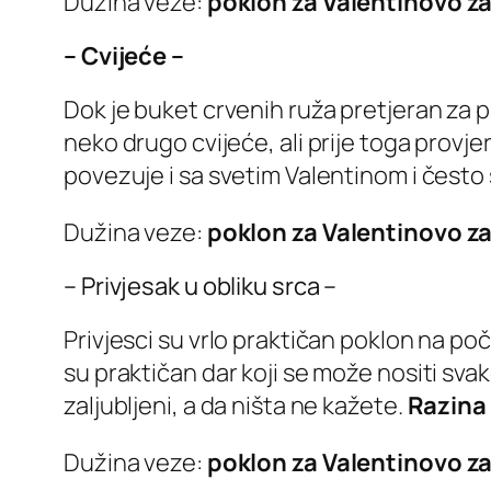
Dužina veze:
poklon za Valentinovo za
– Cvijeće –
Dok je buket crvenih ruža pretjeran za p
neko drugo cvijeće, ali prije toga provje
povezuje i sa svetim Valentinom i često 
Dužina veze:
poklon za Valentinovo z
– Privjesak u obliku srca –
Privjesci su vrlo praktičan poklon na poče
su praktičan dar koji se može nositi svak
zaljubljeni, a da ništa ne kažete.
Razina
Dužina veze:
poklon za Valentinovo za 