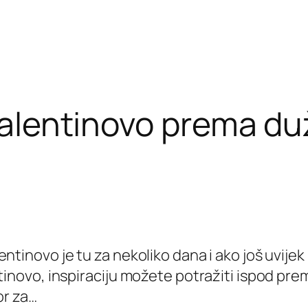
Valentinovo prema du
tinovo je tu za nekoliko dana i ako još uvijek n
tinovo, inspiraciju možete potražiti ispod pre
or za…