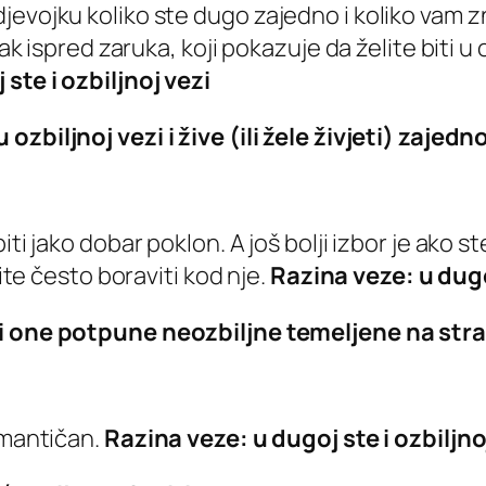
evojku koliko ste dugo zajedno i koliko vam z
rak ispred zaruka, koji pokazuje da želite biti u
ste i ozbiljnoj vezi
ozbiljnoj vezi i žive (ili žele živjeti) zajedn
iti jako dobar poklon. A još bolji izbor je ako 
lite često boraviti kod nje.
Razina veze: u dugoj
li one potpune neozbiljne temeljene na stra
omantičan.
Razina veze: u dugoj ste i ozbiljno