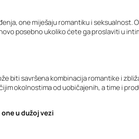
đenja, one miješaju romantiku i seksualnost. O
ovo posebno ukoliko ćete ga proslaviti u inti
že biti savršena kombinacija romantike i zbliža
ijim okolnostima od uobičajenih, a time i produ
 one u dužoj vezi