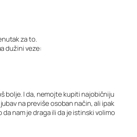
renutak za to.
a dužini veze:
š bolje. I da, nemojte kupiti najobičniju
jubav na previše osoban način, ali ipak
da nam je draga ili da je istinski volimo