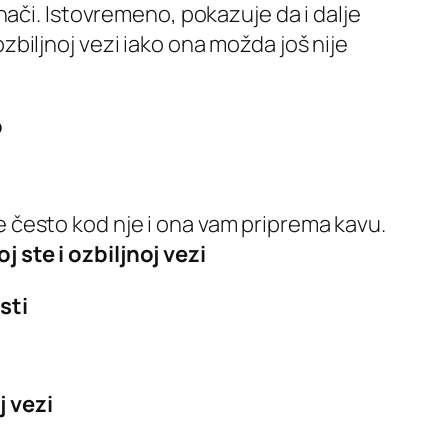
nači. Istovremeno, pokazuje da i dalje
 ozbiljnoj vezi iako ona možda još nije
o
ste često kod nje i ona vam priprema kavu.
 ste i ozbiljnoj vezi
sti
j vezi