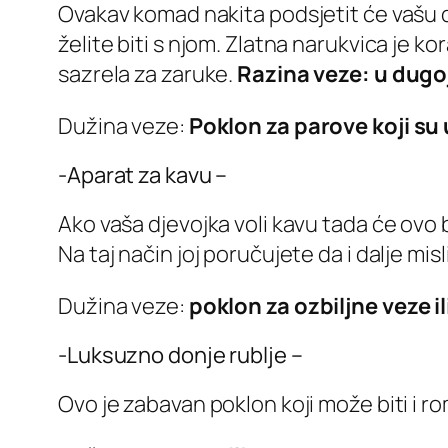
Ovakav komad nakita podsjetit će vašu dj
želite biti s njom. Zlatna narukvica je ko
sazrela za zaruke.
Razina veze: u dugoj 
Dužina veze:
Poklon za parove koji su u 
-Aparat za kavu –
Ako vaša djevojka voli kavu tada će ovo b
Na taj način joj poručujete da i dalje mis
Dužina veze:
poklon za ozbiljne veze i
-Luksuzno donje rublje –
Ovo je zabavan poklon koji može biti i r