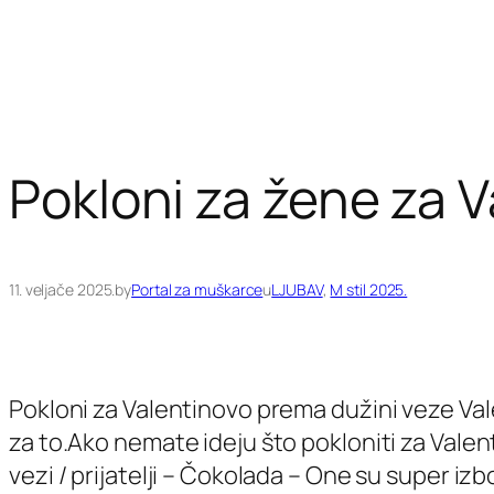
Pokloni za žene za 
11. veljače 2025.
by
Portal za muškarce
u
LJUBAV
, 
M stil 2025.
Pokloni za Valentinovo prema dužini veze Valen
za to.Ako nemate ideju što pokloniti za Valen
vezi / prijatelji – Čokolada – One su super izb