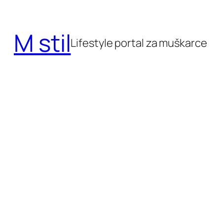
Skoči
do
M stil
sadržaja
Lifestyle portal za muškarce