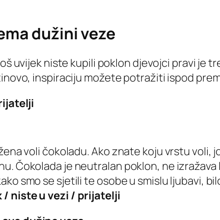
rema dužini veze
oš uvijek niste kupili poklon djevojci pravi je t
inovo, inspiraciju možete potražiti ispod prem
ijatelji
ena voli čokoladu. Ako znate koju vrstu voli, jo
u. Čokolada je neutralan poklon, ne izražava l
 smo se sjetili te osobe u smislu ljubavi, bilo 
 niste u vezi / prijatelji