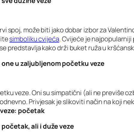
 sve dužine veze
rvi spoj, može biti jako dobar izbor za Valenti
rite
simboliku cvijeća
. Cvijeće je najpopularnij
se predstavlja kako drži buket ruža u kršćansko
a one u zaljubljenom početku veze
tku veze. Oni su simpatični (ali ne previše ozbil
odnevno. Privjesak je slikoviti način na koji n
 veze: početak
početak, ali i duže veze