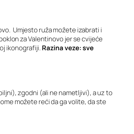
novo. Umjesto ruža možete izabrati i
i poklon za Valentinovo jer se cvijeće
j ikonografiji.
Razina veze: sve
jni), zgodni (ali ne nametljivi), a uz to
ekome možete reći da ga volite, da ste