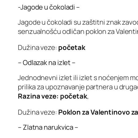
-Jagode u čokoladi –
Jagode u čokoladi su zaštitni znak zavo
senzualnošću odličan poklon za Valentin
Dužina veze:
početak
– Odlazak na izlet –
Jednodnevni izlet ili izlet s noćenjem mo
prilika za upoznavanje partnera u drugač
Razina veze: početak
,
Dužina veze:
Poklon za Valentinovo za
– Zlatna narukvica –