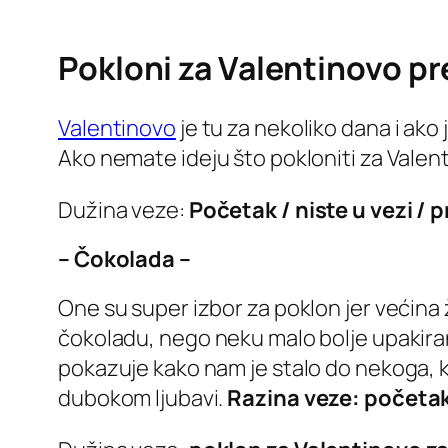
Pokloni za Valentinovo p
Valentinovo
je tu za nekoliko dana i ako j
Ako nemate ideju što pokloniti za Valent
Dužina veze:
Početak / niste u vezi / pr
– Čokolada –
One su super izbor za poklon jer većina ž
čokoladu, nego neku malo bolje upakiran
pokazuje kako nam je stalo do nekoga, kako
dubokom ljubavi.
Razina veze: početak /