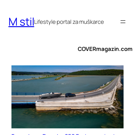
Skoči
do
M stil
sadržaja
Lifestyle portal za muškarce
COVERmagazin.com