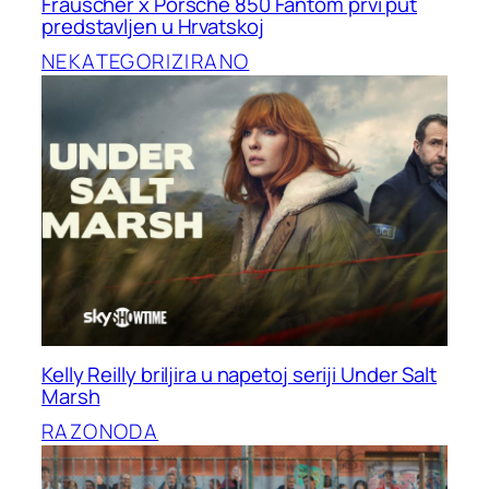
Frauscher x Porsche 850 Fantom prvi put
predstavljen u Hrvatskoj
NEKATEGORIZIRANO
Kelly Reilly briljira u napetoj seriji Under Salt
Marsh
RAZONODA