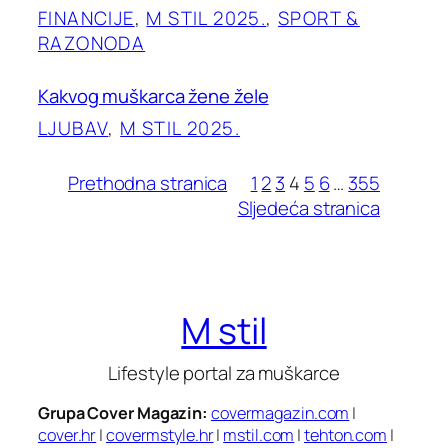
FINANCIJE
, 
M STIL 2025.
, 
SPORT &
RAZONODA
Kakvog muškarca žene žele
LJUBAV
, 
M STIL 2025.
Prethodna stranica
1
2
3
4
5
6
…
355
Sljedeća stranica
M stil
Lifestyle portal za muškarce
Grupa Cover Magazin:
covermagazin.com
|
cover.hr
|
covermstyle.hr
|
mstil.com
|
tehton.com
|