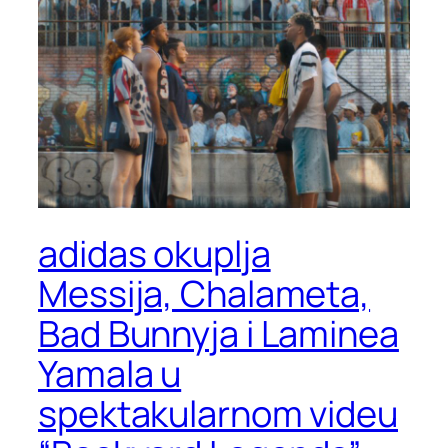
adidas okuplja
Messija, Chalameta,
Bad Bunnyja i Laminea
Yamala u
spektakularnom videu