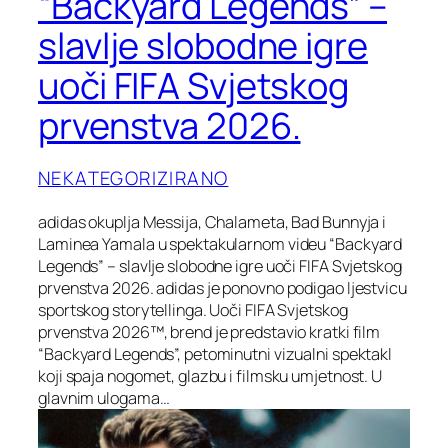
“Backyard Legends” –
slavlje slobodne igre
uoči FIFA Svjetskog
prvenstva 2026.
NEKATEGORIZIRANO
adidas okuplja Messija, Chalameta, Bad Bunnyja i
Laminea Yamala u spektakularnom videu “Backyard
Legends” – slavlje slobodne igre uoči FIFA Svjetskog
prvenstva 2026. adidas je ponovno podigao ljestvicu
sportskog storytellinga. Uoči FIFA Svjetskog
prvenstva 2026™, brend je predstavio kratki film
“Backyard Legends”, petominutni vizualni spektakl
koji spaja nogomet, glazbu i filmsku umjetnost. U
glavnim ulogama…